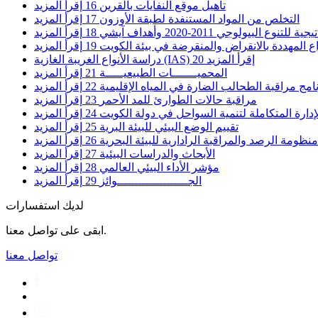
تأهيل موقع النفايات بالقرين
16
إقرأ المزيد
التخلص من المواد المستنفدة لطبقة الأوزون
17
إقرأ المزيد
نوع البيولوجي 2011-2020 وأهداف آيشي
18
إقرأ المزيد
اع المهددة بالانقراض والمنقرضة في بيئة الكويت
19
إقرأ المزيد
إقرأ المزيد
20
دراسة الأنواع الغريبة الغازية (IAS)
المحميـــــــات الطبيعيـــــة
21
إقرأ المزيد
امج مراقبة الطحالب الضارة في المياه الإقليمية
22
إقرأ المزيد
مراقبة حالات الطوارئ للمد الأحمر
23
إقرأ المزيد
ارة المتكاملة لتنمية السواحل في دولة الكويت
24
إقرأ المزيد
تقييم الوضع البيئي للبيئة البرية
25
إقرأ المزيد
ظومة الرصد والمراقبة الرادارية للبيئة البحرية
26
إقرأ المزيد
الأبحاث والدراسات البيئية
27
إقرأ المزيد
مؤشر الأداء البيئي العالمي
28
إقرأ المزيد
الجــــــــــــــــــــوائز
29
إقرأ المزيد
لديك استفسارات
ابقى على تواصل معنا.
تواصل معنا