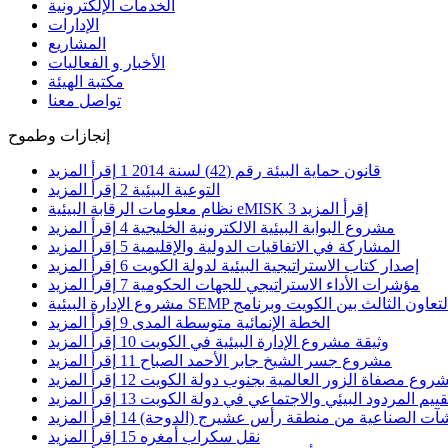
الخدمات الإلكترونية
الإدارات
المشاريع
الأخبار و الفعاليات
مكتبة الهيئة
تواصل معنا
إنجازات وطموح
قانون حماية البيئة رقم (42) لسنة 2014
1
إقرأ المزيد
التوعية البيئية
2
إقرأ المزيد
إقرأ المزيد
3
نظام معلومات الرقابة البيئية eMISK
مشروع البوابة البيئية الالكترونية الخليجية
4
إقرأ المزيد
المشاركة في الاتفاقيات الدولية والإقليمية
5
إقرأ المزيد
إصدار كتاب الاستراتيجية البيئية لدولة الكويت
6
إقرأ المزيد
مؤشرات الأداء الاستراتيجي للجهات الحكومية
7
إقرأ المزيد
الخطة الإنمائية متوسطة المدى
9
إقرأ المزيد
وثيقة مشروع الإدارة البيئية في الكويت
10
إقرأ المزيد
مشروع جسر الشيخ جابر الأحمد الصباح
11
إقرأ المزيد
روع مصفاة الزور العالمية بجنوب دولة الكويت
12
إقرأ المزيد
قييم المردود البيئي والاجتماعي في دولة الكويت
13
إقرأ المزيد
شآت الصناعية من منطقة رأس عشيرج (الدوحة)
14
إقرأ المزيد
نقل سكراب أمغره
15
إقرأ المزيد