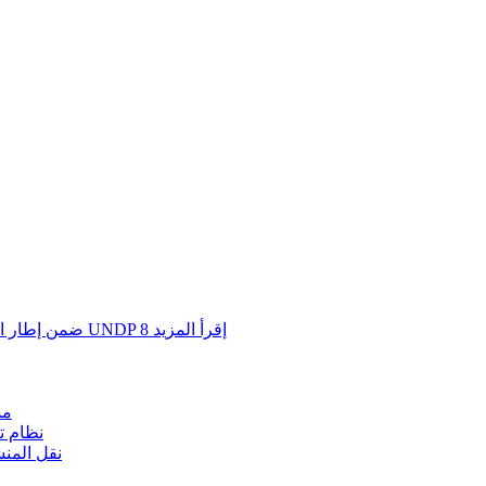
إقرأ المزيد
8
مشروع الإدارة البيئية SEMP ضمن إطار التعاون الثالث بين الكويت وبرنامج UNDP
مش
نظام ت
نقل المن