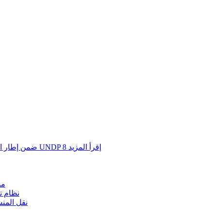
إقرأ المزيد
8
مشروع الإدارة البيئية SEMP ضمن إطار التعاون الثالث بين الكويت وبرنامج UNDP
مش
نظام ت
نقل المن