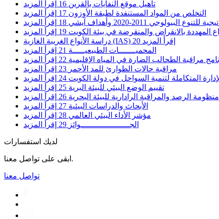
تأهيل موقع النفايات بالقرين
16
إقرأ المزيد
التخلص من المواد المستنفدة لطبقة الأوزون
17
إقرأ المزيد
نوع البيولوجي 2011-2020 وأهداف آيشي
18
إقرأ المزيد
اع المهددة بالانقراض والمنقرضة في بيئة الكويت
19
إقرأ المزيد
إقرأ المزيد
20
دراسة الأنواع الغريبة الغازية (IAS)
المحميـــــــات الطبيعيـــــة
21
إقرأ المزيد
امج مراقبة الطحالب الضارة في المياه الإقليمية
22
إقرأ المزيد
مراقبة حالات الطوارئ للمد الأحمر
23
إقرأ المزيد
ارة المتكاملة لتنمية السواحل في دولة الكويت
24
إقرأ المزيد
تقييم الوضع البيئي للبيئة البرية
25
إقرأ المزيد
ظومة الرصد والمراقبة الرادارية للبيئة البحرية
26
إقرأ المزيد
الأبحاث والدراسات البيئية
27
إقرأ المزيد
مؤشر الأداء البيئي العالمي
28
إقرأ المزيد
الجــــــــــــــــــــوائز
29
إقرأ المزيد
لديك استفسارات
ابقى على تواصل معنا.
تواصل معنا