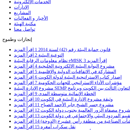
الخدمات الإلكترونية
الإدارات
المشاريع
الأخبار و الفعاليات
مكتبة الهيئة
تواصل معنا
إنجازات وطموح
قانون حماية البيئة رقم (42) لسنة 2014
1
إقرأ المزيد
التوعية البيئية
2
إقرأ المزيد
إقرأ المزيد
3
نظام معلومات الرقابة البيئية eMISK
مشروع البوابة البيئية الالكترونية الخليجية
4
إقرأ المزيد
المشاركة في الاتفاقيات الدولية والإقليمية
5
إقرأ المزيد
إصدار كتاب الاستراتيجية البيئية لدولة الكويت
6
إقرأ المزيد
مؤشرات الأداء الاستراتيجي للجهات الحكومية
7
إقرأ المزيد
الخطة الإنمائية متوسطة المدى
9
إقرأ المزيد
وثيقة مشروع الإدارة البيئية في الكويت
10
إقرأ المزيد
مشروع جسر الشيخ جابر الأحمد الصباح
11
إقرأ المزيد
روع مصفاة الزور العالمية بجنوب دولة الكويت
12
إقرأ المزيد
قييم المردود البيئي والاجتماعي في دولة الكويت
13
إقرأ المزيد
شآت الصناعية من منطقة رأس عشيرج (الدوحة)
14
إقرأ المزيد
نقل سكراب أمغره
15
إقرأ المزيد