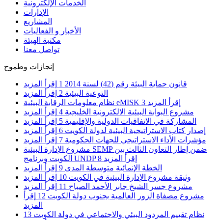
الخدمات الإلكترونية
الإدارات
المشاريع
الأخبار و الفعاليات
مكتبة الهيئة
تواصل معنا
إنجازات وطموح
قانون حماية البيئة رقم (42) لسنة 2014
1
إقرأ المزيد
التوعية البيئية
2
إقرأ المزيد
إقرأ المزيد
3
نظام معلومات الرقابة البيئية eMISK
مشروع البوابة البيئية الالكترونية الخليجية
4
إقرأ المزيد
المشاركة في الاتفاقيات الدولية والإقليمية
5
إقرأ المزيد
إصدار كتاب الاستراتيجية البيئية لدولة الكويت
6
إقرأ المزيد
مؤشرات الأداء الاستراتيجي للجهات الحكومية
7
إقرأ المزيد
مشروع الإدارة البيئية SEMP ضمن إطار التعاون الثالث بين
إقرأ المزيد
8
الكويت وبرنامج UNDP
الخطة الإنمائية متوسطة المدى
9
إقرأ المزيد
وثيقة مشروع الإدارة البيئية في الكويت
10
إقرأ المزيد
مشروع جسر الشيخ جابر الأحمد الصباح
11
إقرأ المزيد
مشروع مصفاة الزور العالمية بجنوب دولة الكويت
12
إقرأ
المزيد
نظام تقييم المردود البيئي والاجتماعي في دولة الكويت
13