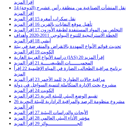
إقرأ المزيد
نقل المنشآت الصناعية من منطقة رأس عشيرج (الدوحة)
14
إقرأ المزيد
نقل سكراب أمغره
15
إقرأ المزيد
تأهيل موقع النفايات بالقرين
16
إقرأ المزيد
التخلص من المواد المستنفدة لطبقة الأوزون
17
إقرأ المزيد
الخطة الاستراتيجية للتنوع البيولوجي 2011-2020 وأهداف
آيشي
18
إقرأ المزيد
تحديث قوائم الأنواع المهددة بالانقراض والمنقرضة في بيئة
الكويت
19
إقرأ المزيد
إقرأ المزيد
20
دراسة الأنواع الغريبة الغازية (IAS)
المحميـــــــات الطبيعيـــــة
21
إقرأ المزيد
برنامج مراقبة الطحالب الضارة في المياه الإقليمية
22
إقرأ
المزيد
مراقبة حالات الطوارئ للمد الأحمر
23
إقرأ المزيد
مشروع بحث الإدارة المتكاملة لتنمية السواحل في دولة
الكويت
24
إقرأ المزيد
تقييم الوضع البيئي للبيئة البرية
25
إقرأ المزيد
مشروع منظومة الرصد والمراقبة الرادارية للبيئة البحرية
26
إقرأ المزيد
الأبحاث والدراسات البيئية
27
إقرأ المزيد
مؤشر الأداء البيئي العالمي
28
إقرأ المزيد
الجــــــــــــــــــــوائز
29
إقرأ المزيد