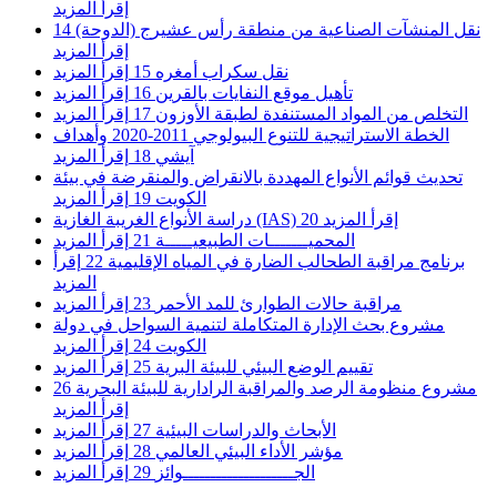
إقرأ المزيد
نقل المنشآت الصناعية من منطقة رأس عشيرج (الدوحة)
14
إقرأ المزيد
نقل سكراب أمغره
15
إقرأ المزيد
تأهيل موقع النفايات بالقرين
16
إقرأ المزيد
التخلص من المواد المستنفدة لطبقة الأوزون
17
إقرأ المزيد
الخطة الاستراتيجية للتنوع البيولوجي 2011-2020 وأهداف
آيشي
18
إقرأ المزيد
تحديث قوائم الأنواع المهددة بالانقراض والمنقرضة في بيئة
الكويت
19
إقرأ المزيد
إقرأ المزيد
20
دراسة الأنواع الغريبة الغازية (IAS)
المحميـــــــات الطبيعيـــــة
21
إقرأ المزيد
برنامج مراقبة الطحالب الضارة في المياه الإقليمية
22
إقرأ
المزيد
مراقبة حالات الطوارئ للمد الأحمر
23
إقرأ المزيد
مشروع بحث الإدارة المتكاملة لتنمية السواحل في دولة
الكويت
24
إقرأ المزيد
تقييم الوضع البيئي للبيئة البرية
25
إقرأ المزيد
مشروع منظومة الرصد والمراقبة الرادارية للبيئة البحرية
26
إقرأ المزيد
الأبحاث والدراسات البيئية
27
إقرأ المزيد
مؤشر الأداء البيئي العالمي
28
إقرأ المزيد
الجــــــــــــــــــــوائز
29
إقرأ المزيد