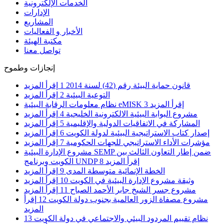
الخدمات الإلكترونية
الإدارات
المشاريع
الأخبار و الفعاليات
مكتبة الهيئة
تواصل معنا
إنجازات وطموح
قانون حماية البيئة رقم (42) لسنة 2014
1
إقرأ المزيد
التوعية البيئية
2
إقرأ المزيد
إقرأ المزيد
3
نظام معلومات الرقابة البيئية eMISK
مشروع البوابة البيئية الالكترونية الخليجية
4
إقرأ المزيد
المشاركة في الاتفاقيات الدولية والإقليمية
5
إقرأ المزيد
إصدار كتاب الاستراتيجية البيئية لدولة الكويت
6
إقرأ المزيد
مؤشرات الأداء الاستراتيجي للجهات الحكومية
7
إقرأ المزيد
مشروع الإدارة البيئية SEMP ضمن إطار التعاون الثالث بين
إقرأ المزيد
8
الكويت وبرنامج UNDP
الخطة الإنمائية متوسطة المدى
9
إقرأ المزيد
وثيقة مشروع الإدارة البيئية في الكويت
10
إقرأ المزيد
مشروع جسر الشيخ جابر الأحمد الصباح
11
إقرأ المزيد
مشروع مصفاة الزور العالمية بجنوب دولة الكويت
12
إقرأ
المزيد
نظام تقييم المردود البيئي والاجتماعي في دولة الكويت
13