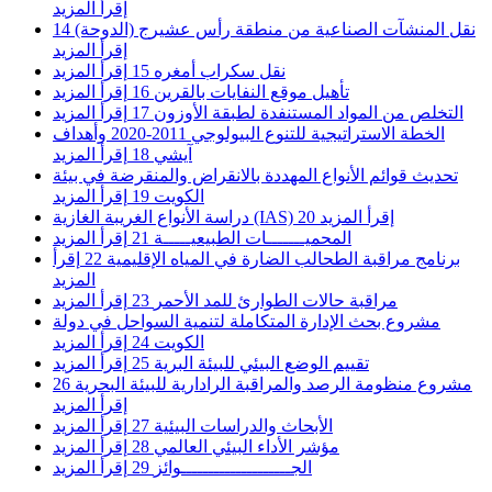
إقرأ المزيد
نقل المنشآت الصناعية من منطقة رأس عشيرج (الدوحة)
14
إقرأ المزيد
نقل سكراب أمغره
15
إقرأ المزيد
تأهيل موقع النفايات بالقرين
16
إقرأ المزيد
التخلص من المواد المستنفدة لطبقة الأوزون
17
إقرأ المزيد
الخطة الاستراتيجية للتنوع البيولوجي 2011-2020 وأهداف
آيشي
18
إقرأ المزيد
تحديث قوائم الأنواع المهددة بالانقراض والمنقرضة في بيئة
الكويت
19
إقرأ المزيد
إقرأ المزيد
20
دراسة الأنواع الغريبة الغازية (IAS)
المحميـــــــات الطبيعيـــــة
21
إقرأ المزيد
برنامج مراقبة الطحالب الضارة في المياه الإقليمية
22
إقرأ
المزيد
مراقبة حالات الطوارئ للمد الأحمر
23
إقرأ المزيد
مشروع بحث الإدارة المتكاملة لتنمية السواحل في دولة
الكويت
24
إقرأ المزيد
تقييم الوضع البيئي للبيئة البرية
25
إقرأ المزيد
مشروع منظومة الرصد والمراقبة الرادارية للبيئة البحرية
26
إقرأ المزيد
الأبحاث والدراسات البيئية
27
إقرأ المزيد
مؤشر الأداء البيئي العالمي
28
إقرأ المزيد
الجــــــــــــــــــــوائز
29
إقرأ المزيد