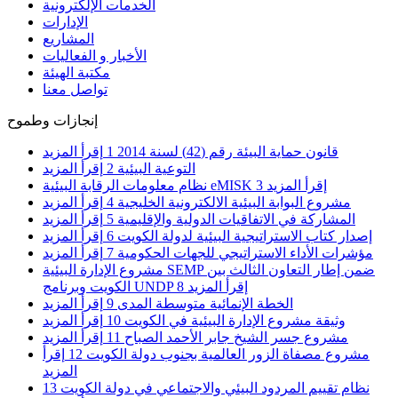
الخدمات الإلكترونية
الإدارات
المشاريع
الأخبار و الفعاليات
مكتبة الهيئة
تواصل معنا
إنجازات وطموح
قانون حماية البيئة رقم (42) لسنة 2014
1
إقرأ المزيد
التوعية البيئية
2
إقرأ المزيد
إقرأ المزيد
3
نظام معلومات الرقابة البيئية eMISK
مشروع البوابة البيئية الالكترونية الخليجية
4
إقرأ المزيد
المشاركة في الاتفاقيات الدولية والإقليمية
5
إقرأ المزيد
إصدار كتاب الاستراتيجية البيئية لدولة الكويت
6
إقرأ المزيد
مؤشرات الأداء الاستراتيجي للجهات الحكومية
7
إقرأ المزيد
مشروع الإدارة البيئية SEMP ضمن إطار التعاون الثالث بين
إقرأ المزيد
8
الكويت وبرنامج UNDP
الخطة الإنمائية متوسطة المدى
9
إقرأ المزيد
وثيقة مشروع الإدارة البيئية في الكويت
10
إقرأ المزيد
مشروع جسر الشيخ جابر الأحمد الصباح
11
إقرأ المزيد
مشروع مصفاة الزور العالمية بجنوب دولة الكويت
12
إقرأ
المزيد
نظام تقييم المردود البيئي والاجتماعي في دولة الكويت
13