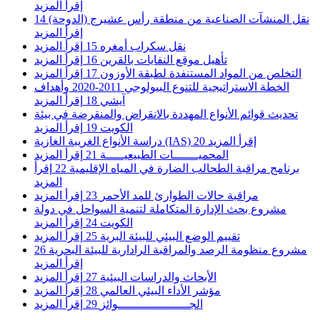
إقرأ المزيد
نقل المنشآت الصناعية من منطقة رأس عشيرج (الدوحة)
14
إقرأ المزيد
نقل سكراب أمغره
15
إقرأ المزيد
تأهيل موقع النفايات بالقرين
16
إقرأ المزيد
التخلص من المواد المستنفدة لطبقة الأوزون
17
إقرأ المزيد
الخطة الاستراتيجية للتنوع البيولوجي 2011-2020 وأهداف
آيشي
18
إقرأ المزيد
تحديث قوائم الأنواع المهددة بالانقراض والمنقرضة في بيئة
الكويت
19
إقرأ المزيد
إقرأ المزيد
20
دراسة الأنواع الغريبة الغازية (IAS)
المحميـــــــات الطبيعيـــــة
21
إقرأ المزيد
برنامج مراقبة الطحالب الضارة في المياه الإقليمية
22
إقرأ
المزيد
مراقبة حالات الطوارئ للمد الأحمر
23
إقرأ المزيد
مشروع بحث الإدارة المتكاملة لتنمية السواحل في دولة
الكويت
24
إقرأ المزيد
تقييم الوضع البيئي للبيئة البرية
25
إقرأ المزيد
مشروع منظومة الرصد والمراقبة الرادارية للبيئة البحرية
26
إقرأ المزيد
الأبحاث والدراسات البيئية
27
إقرأ المزيد
مؤشر الأداء البيئي العالمي
28
إقرأ المزيد
الجــــــــــــــــــــوائز
29
إقرأ المزيد