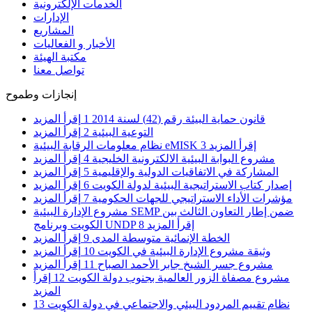
الخدمات الإلكترونية
الإدارات
المشاريع
الأخبار و الفعاليات
مكتبة الهيئة
تواصل معنا
إنجازات وطموح
قانون حماية البيئة رقم (42) لسنة 2014
1
إقرأ المزيد
التوعية البيئية
2
إقرأ المزيد
إقرأ المزيد
3
نظام معلومات الرقابة البيئية eMISK
مشروع البوابة البيئية الالكترونية الخليجية
4
إقرأ المزيد
المشاركة في الاتفاقيات الدولية والإقليمية
5
إقرأ المزيد
إصدار كتاب الاستراتيجية البيئية لدولة الكويت
6
إقرأ المزيد
مؤشرات الأداء الاستراتيجي للجهات الحكومية
7
إقرأ المزيد
مشروع الإدارة البيئية SEMP ضمن إطار التعاون الثالث بين
إقرأ المزيد
8
الكويت وبرنامج UNDP
الخطة الإنمائية متوسطة المدى
9
إقرأ المزيد
وثيقة مشروع الإدارة البيئية في الكويت
10
إقرأ المزيد
مشروع جسر الشيخ جابر الأحمد الصباح
11
إقرأ المزيد
مشروع مصفاة الزور العالمية بجنوب دولة الكويت
12
إقرأ
المزيد
نظام تقييم المردود البيئي والاجتماعي في دولة الكويت
13