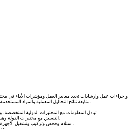
متابعة نتائج التحاليل المعملية والمواد المستخدمة، والتأكد من اتباع خطوات العمل القياسية داخل مختبرات الهيئة.
تبادل المعلومات مع المختبرات الدولية المتخصصة، ومقارنة نتائج مختبرات الهيئة مع النتائج القياسية لهذه المختبرات.
التنسيق مع مختبرات الدولة وهيئات المواصفات القياسية، في مجال تبادل الخبرات والمعلومات.
استلام وفحص وتركيب وتشغيل الأجهزة والمعدات وقطع الغيار التي ترد إلى المختبرات المختلفة بالهيئة.
إعداد نظام وآلية العمل لاستلام العينات وتحويلها للمختبرات المعنية.