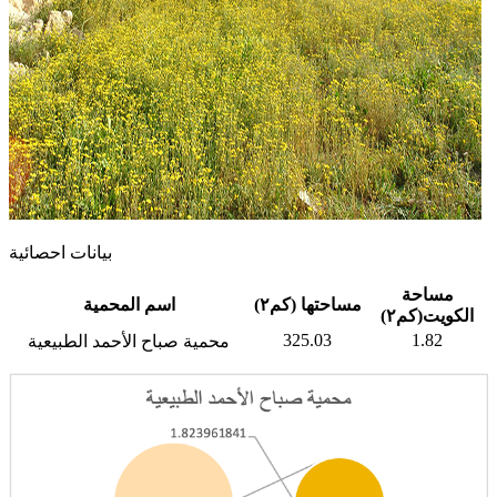
بيانات احصائية
مساحة
مساحتها (كم٢)
اسم المحمية
الكويت(كم٢)
325.03
1.82
محمية صباح الأحمد الطبيعية