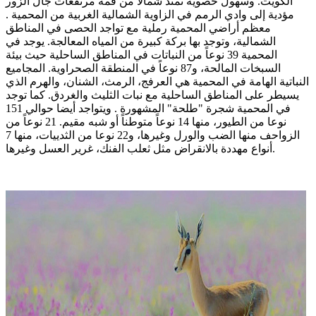
الكويت. وسهول حصوية تمتد شمالا من قمة مرتفعات جال الزور
مؤدية إلى وادي الرمم في الزاوية الشمالية الغربية من المحمية .
معظم أراضي المحمية رملية مع تواجد الحصى في المناطق
الشمالية، وتوجد بها بركة كبيرة من المياه المعالجة. يوجد في
المحمية 39 نوعاً من النباتات في المناطق الساحلية حيث بيئة
السبخات المالحة، و87 نوعاً في المنطقة الصحراوية. المجاميع
النباتية الهامة في المحمية هي العرفج، الرمث، الشنان، والهرم الذي
يسيطر على المناطق الساحلية مع نبات الثليث والغردق. كما توجد
في المحمية شجرة "طلحة" المشهورة . ويتواجد أيضا حوالي 151
نوعا من الطيور، منها 14 نوعاً متوطناً أو شبه مقيم. 21 نوعاً من
الزواحف منها الضب والورل وغيرها، و22 نوعا من الثدييات، منها 7
أنواع مهددة بالانقراض مثل ثعلب الفنك، غرير العسل وغيرها.