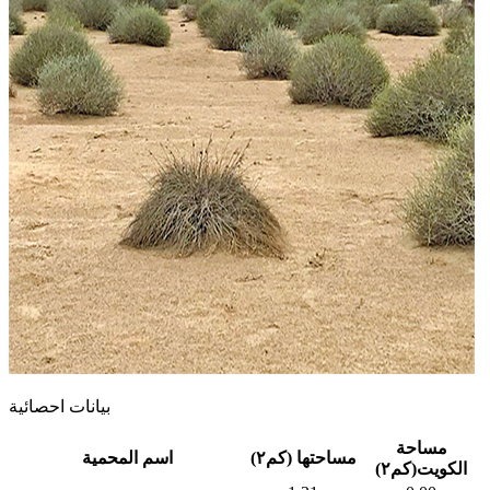
بيانات احصائية
مساحة
مساحتها (كم٢)
اسم المحمية
الكويت(كم٢)