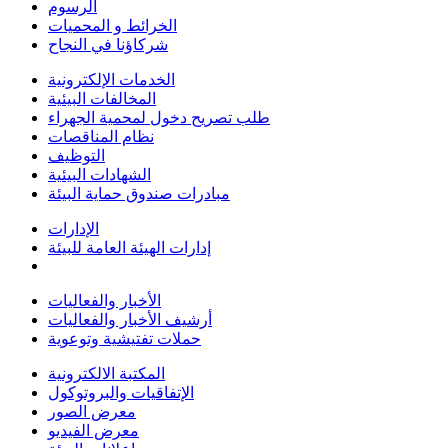
الرسوم
الخرائط و المحميات
شركاؤنا في النجاح
الخدمات الإلكترونية
المخالفات البيئية
طلب تصريح دخول لمحمية الجهراء
نظام المناقصات
التوظيف
الشهادات البيئية
مبادرات صندوق حماية البيئة
الإدارات
إدارات الهيئة العامة للبيئة
الأخبار والفعاليات
أرشيف الأخبار والفعاليات
حملات تفتيشية وتوعوية
المكتبة الالكترونية
الإتفاقيات والبروتوكول
معرض الصور
معرض الفيديو