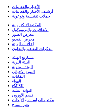
الأخبار والفعاليات
أرشيف الأخبار والفعاليات
حملات تفتيشية وتوعوية
المكتبة الالكترونية
الإتفاقيات والبروتوكول
معرض الصور
معرض الفيديو
إعلانات الهيئة
مذكرات التفاهم والتعاون
مشاريع الهيئة
البيئة البرية
البيئة البحرية
التنوع الاحيائي
النفايات
الهواء
eMISK
البوابة البيئية
قسم الأوزون
مكتب الدراسات و الأبحاث
تغير المناخ