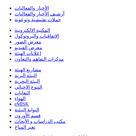
الأخبار والفعاليات
أرشيف الأخبار والفعاليات
حملات تفتيشية وتوعوية
المكتبة الالكترونية
الإتفاقيات والبروتوكول
معرض الصور
معرض الفيديو
إعلانات الهيئة
مذكرات التفاهم والتعاون
مشاريع الهيئة
البيئة البرية
البيئة البحرية
التنوع الاحيائي
النفايات
الهواء
eMISK
البوابة البيئية
قسم الأوزون
مكتب الدراسات و الأبحاث
تغير المناخ