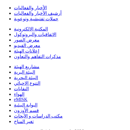
الأخبار والفعاليات
أرشيف الأخبار والفعاليات
حملات تفتيشية وتوعوية
المكتبة الالكترونية
الإتفاقيات والبروتوكول
معرض الصور
معرض الفيديو
إعلانات الهيئة
مذكرات التفاهم والتعاون
مشاريع الهيئة
البيئة البرية
البيئة البحرية
التنوع الاحيائي
النفايات
الهواء
eMISK
البوابة البيئية
قسم الأوزون
مكتب الدراسات و الأبحاث
تغير المناخ