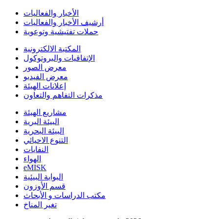
الأخبار والفعاليات
أرشيف الأخبار والفعاليات
حملات تفتيشية وتوعوية
المكتبة الالكترونية
الإتفاقيات والبروتوكول
معرض الصور
معرض الفيديو
إعلانات الهيئة
مذكرات التفاهم والتعاون
مشاريع الهيئة
البيئة البرية
البيئة البحرية
التنوع الاحيائي
النفايات
الهواء
eMISK
البوابة البيئية
قسم الأوزون
مكتب الدراسات و الأبحاث
تغير المناخ