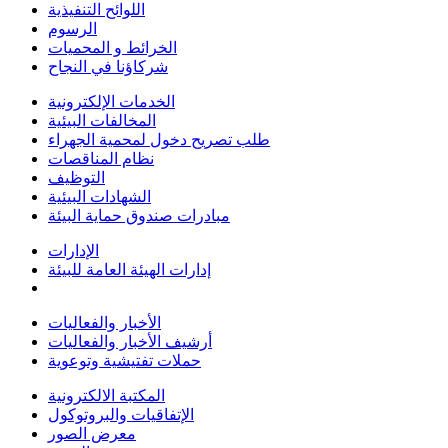
اللوائح التنفيذية
الرسوم
الخرائط و المحميات
شركاؤنا في النجاح
الخدمات الإلكترونية
المخالفات البيئية
طلب تصريح دخول لمحمية الجهراء
نظام المناقصات
التوظيف
الشهادات البيئية
مبادرات صندوق حماية البيئة
الإدارات
إدارات الهيئة العامة للبيئة
الأخبار والفعاليات
أرشيف الأخبار والفعاليات
حملات تفتيشية وتوعوية
المكتبة الالكترونية
الإتفاقيات والبروتوكول
معرض الصور