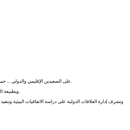
على الصعيدين الإقليمي والدولي ... حماية البيئة هي مسؤولية البشر أجمع، ومن خلال هذه المسؤولية المتبادلة أن تعزز الأمم التعاون وتعزز جهود بعضها البعض من أجل حماية البيئة.
وبطبيعة الحال، فإن الكويت عضو نشط في المجتمع الدولي فيما يتعلق بالعمل البيئي، وتدرك بأهمية البيئة للمجتمع العالمي والاستدامة ومستقبل صحي.
وتشرف إدارة العلاقات الدولية على دراسة الاتفاقيات البيئية وتنفيذ