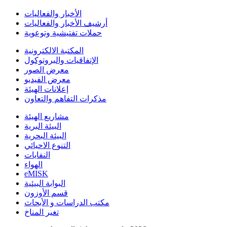
الأخبار والفعاليات
أرشيف الأخبار والفعاليات
حملات تفتيشية وتوعوية
المكتبة الالكترونية
الإتفاقيات والبروتوكول
معرض الصور
معرض الفيديو
إعلانات الهيئة
مذكرات التفاهم والتعاون
مشاريع الهيئة
البيئة البرية
البيئة البحرية
التنوع الاحيائي
النفايات
الهواء
eMISK
البوابة البيئية
قسم الأوزون
مكتب الدراسات و الأبحاث
تغير المناخ