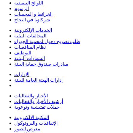
اللوائح التنفيذية
الرسوم
الخرائط و المحميات
شركاؤنا في النجاح
الخدمات الإلكترونية
المخالفات البيئية
طلب تصريح دخول لمحمية الجهراء
نظام المناقصات
التوظيف
الشهادات البيئية
مبادرات صندوق حماية البيئة
الإدارات
إدارات الهيئة العامة للبيئة
الأخبار والفعاليات
أرشيف الأخبار والفعاليات
حملات تفتيشية وتوعوية
المكتبة الالكترونية
الإتفاقيات والبروتوكول
معرض الصور