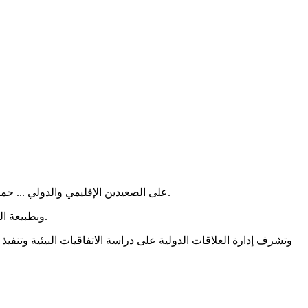
على الصعيدين الإقليمي والدولي ... حماية البيئة هي مسؤولية البشر أجمع، ومن خلال هذه المسؤولية المتبادلة أن تعزز الأمم التعاون وتعزز جهود بعضها البعض من أجل حماية البيئة.
وبطبيعة الحال، فإن الكويت عضو نشط في المجتمع الدولي فيما يتعلق بالعمل البيئي، وتدرك بأهمية البيئة للمجتمع العالمي والاستدامة ومستقبل صحي.
وتشرف إدارة العلاقات الدولية على دراسة الاتفاقيات البيئية وتنفيذ