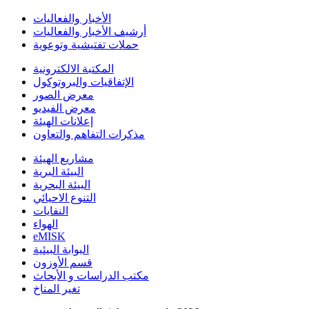
الأخبار والفعاليات
أرشيف الأخبار والفعاليات
حملات تفتيشية وتوعوية
المكتبة الالكترونية
الإتفاقيات والبروتوكول
معرض الصور
معرض الفيديو
إعلانات الهيئة
مذكرات التفاهم والتعاون
مشاريع الهيئة
البيئة البرية
البيئة البحرية
التنوع الاحيائي
النفايات
الهواء
eMISK
البوابة البيئية
قسم الأوزون
مكتب الدراسات و الأبحاث
تغير المناخ