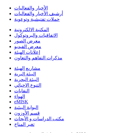
الأخبار والفعاليات
أرشيف الأخبار والفعاليات
حملات تفتيشية وتوعوية
المكتبة الالكترونية
الإتفاقيات والبروتوكول
معرض الصور
معرض الفيديو
إعلانات الهيئة
مذكرات التفاهم والتعاون
مشاريع الهيئة
البيئة البرية
البيئة البحرية
التنوع الاحيائي
النفايات
الهواء
eMISK
البوابة البيئية
قسم الأوزون
مكتب الدراسات و الأبحاث
تغير المناخ