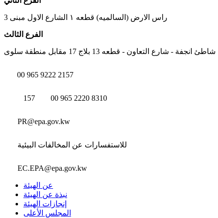
الفرع الثاني
راس الارض (السالميه) قطعه ١ الشارع الاول مبنى 3
الفرع الثالث
شاطئ انجفة - شارع التعاون - قطعه 13 بلاج 17 مقابل منطقة سلوى
00 965 9222 2157
157
00 965 2220 8310
PR@epa.gov.kw
للاستفسارات عن المخالفات البيئية
EC.EPA@epa.gov.kw
عن الهيئة
نبذة عن الهيئة
إنجازات الهيئة
المجلس الأعلى