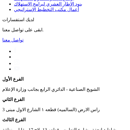
بنود الإطار العشري لبرامج الاستهلاك
أعمال مكتب التخطیط الإستراتیجي
لديك استفسارات
ابقى على تواصل معنا.
تواصل معنا
الفرع الأول
الشويخ الصناعية - الدائري الرابع بجانب وزارة الإعلام
الفرع الثاني
راس الارض (السالميه) قطعه ١ الشارع الاول مبنى 3
الفرع الثالث
شاطئ انجفة - شارع التعاون - قطعه 13 بلاج 17 مقابل منطقة