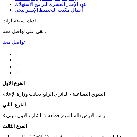
بنود الإطار العشري لبرامج الاستهلاك
أعمال مكتب التخطیط الإستراتیجي
لديك استفسارات
ابقى على تواصل معنا.
تواصل معنا
الفرع الأول
الشويخ الصناعية - الدائري الرابع بجانب وزارة الإعلام
الفرع الثاني
راس الارض (السالميه) قطعه ١ الشارع الاول مبنى 3
الفرع الثالث
شاطئ انجفة - شارع التعاون - قطعه 13 بلاج 17 مقابل منطقة