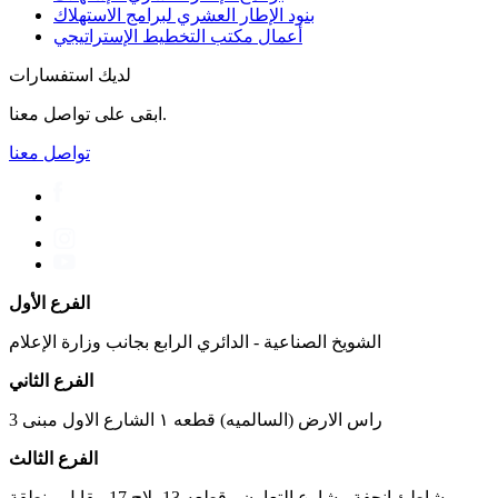
بنود الإطار العشري لبرامج الاستهلاك
أعمال مكتب التخطیط الإستراتیجي
لديك استفسارات
ابقى على تواصل معنا.
تواصل معنا
الفرع الأول
الشويخ الصناعية - الدائري الرابع بجانب وزارة الإعلام
الفرع الثاني
راس الارض (السالميه) قطعه ١ الشارع الاول مبنى 3
الفرع الثالث
شاطئ انجفة - شارع التعاون - قطعه 13 بلاج 17 مقابل منطقة