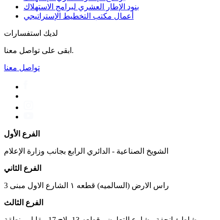
بنود الإطار العشري لبرامج الاستهلاك
أعمال مكتب التخطیط الإستراتیجي
لديك استفسارات
ابقى على تواصل معنا.
تواصل معنا
الفرع الأول
الشويخ الصناعية - الدائري الرابع بجانب وزارة الإعلام
الفرع الثاني
راس الارض (السالميه) قطعه ١ الشارع الاول مبنى 3
الفرع الثالث
شاطئ انجفة - شارع التعاون - قطعه 13 بلاج 17 مقابل منطقة