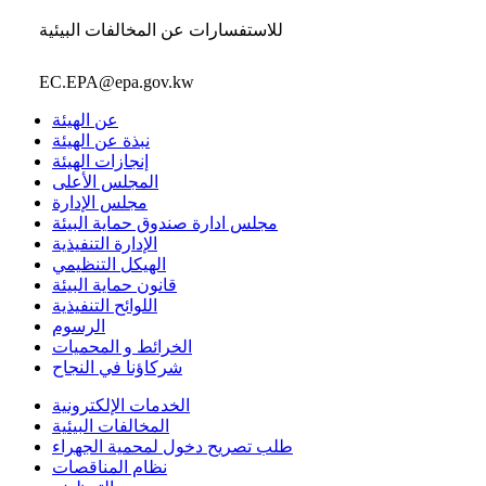
للاستفسارات عن المخالفات البيئية
EC.EPA@epa.gov.kw
عن الهيئة
نبذة عن الهيئة
إنجازات الهيئة
المجلس الأعلى
مجلس الإدارة
مجلس ادارة صندوق حماية البيئة
الإدارة التنفيذية
الهيكل التنظيمي
قانون حماية البيئة
اللوائح التنفيذية
الرسوم
الخرائط و المحميات
شركاؤنا في النجاح
الخدمات الإلكترونية
المخالفات البيئية
طلب تصريح دخول لمحمية الجهراء
نظام المناقصات