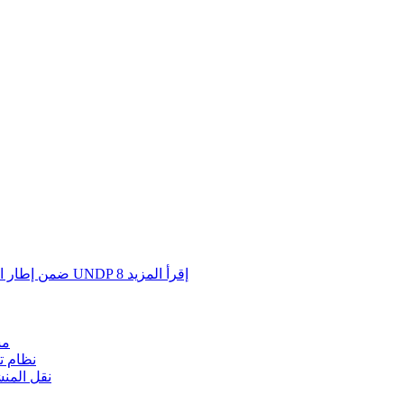
إقرأ المزيد
8
مشروع الإدارة البيئية SEMP ضمن إطار التعاون الثالث بين الكويت وبرنامج UNDP
مش
نظام ت
نقل المن