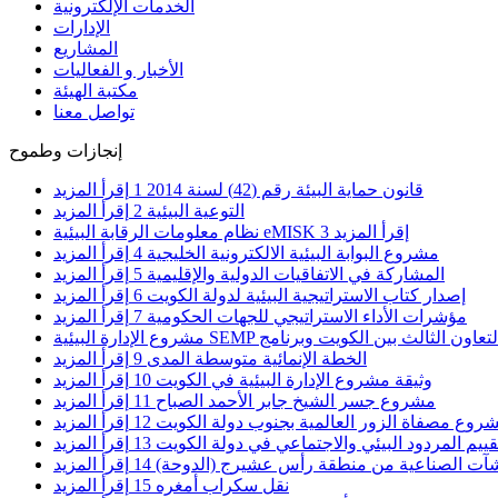
الخدمات الإلكترونية
الإدارات
المشاريع
الأخبار و الفعاليات
مكتبة الهيئة
تواصل معنا
إنجازات وطموح
قانون حماية البيئة رقم (42) لسنة 2014
1
إقرأ المزيد
التوعية البيئية
2
إقرأ المزيد
إقرأ المزيد
3
نظام معلومات الرقابة البيئية eMISK
مشروع البوابة البيئية الالكترونية الخليجية
4
إقرأ المزيد
المشاركة في الاتفاقيات الدولية والإقليمية
5
إقرأ المزيد
إصدار كتاب الاستراتيجية البيئية لدولة الكويت
6
إقرأ المزيد
مؤشرات الأداء الاستراتيجي للجهات الحكومية
7
إقرأ المزيد
الخطة الإنمائية متوسطة المدى
9
إقرأ المزيد
وثيقة مشروع الإدارة البيئية في الكويت
10
إقرأ المزيد
مشروع جسر الشيخ جابر الأحمد الصباح
11
إقرأ المزيد
روع مصفاة الزور العالمية بجنوب دولة الكويت
12
إقرأ المزيد
قييم المردود البيئي والاجتماعي في دولة الكويت
13
إقرأ المزيد
شآت الصناعية من منطقة رأس عشيرج (الدوحة)
14
إقرأ المزيد
نقل سكراب أمغره
15
إقرأ المزيد