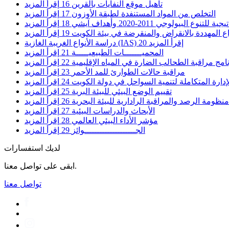
تأهيل موقع النفايات بالقرين
16
إقرأ المزيد
التخلص من المواد المستنفدة لطبقة الأوزون
17
إقرأ المزيد
نوع البيولوجي 2011-2020 وأهداف آيشي
18
إقرأ المزيد
اع المهددة بالانقراض والمنقرضة في بيئة الكويت
19
إقرأ المزيد
إقرأ المزيد
20
دراسة الأنواع الغريبة الغازية (IAS)
المحميـــــــات الطبيعيـــــة
21
إقرأ المزيد
امج مراقبة الطحالب الضارة في المياه الإقليمية
22
إقرأ المزيد
مراقبة حالات الطوارئ للمد الأحمر
23
إقرأ المزيد
ارة المتكاملة لتنمية السواحل في دولة الكويت
24
إقرأ المزيد
تقييم الوضع البيئي للبيئة البرية
25
إقرأ المزيد
ظومة الرصد والمراقبة الرادارية للبيئة البحرية
26
إقرأ المزيد
الأبحاث والدراسات البيئية
27
إقرأ المزيد
مؤشر الأداء البيئي العالمي
28
إقرأ المزيد
الجــــــــــــــــــــوائز
29
إقرأ المزيد
لديك استفسارات
ابقى على تواصل معنا.
تواصل معنا