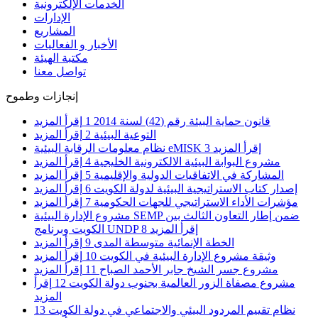
الخدمات الإلكترونية
الإدارات
المشاريع
الأخبار و الفعاليات
مكتبة الهيئة
تواصل معنا
إنجازات وطموح
قانون حماية البيئة رقم (42) لسنة 2014
1
إقرأ المزيد
التوعية البيئية
2
إقرأ المزيد
إقرأ المزيد
3
نظام معلومات الرقابة البيئية eMISK
مشروع البوابة البيئية الالكترونية الخليجية
4
إقرأ المزيد
المشاركة في الاتفاقيات الدولية والإقليمية
5
إقرأ المزيد
إصدار كتاب الاستراتيجية البيئية لدولة الكويت
6
إقرأ المزيد
مؤشرات الأداء الاستراتيجي للجهات الحكومية
7
إقرأ المزيد
مشروع الإدارة البيئية SEMP ضمن إطار التعاون الثالث بين
إقرأ المزيد
8
الكويت وبرنامج UNDP
الخطة الإنمائية متوسطة المدى
9
إقرأ المزيد
وثيقة مشروع الإدارة البيئية في الكويت
10
إقرأ المزيد
مشروع جسر الشيخ جابر الأحمد الصباح
11
إقرأ المزيد
مشروع مصفاة الزور العالمية بجنوب دولة الكويت
12
إقرأ
المزيد
نظام تقييم المردود البيئي والاجتماعي في دولة الكويت
13