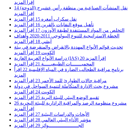
إقرأ المزيد
نقل المنشآت الصناعية من منطقة رأس عشيرج (الدوحة)
14
إقرأ المزيد
نقل سكراب أمغره
15
إقرأ المزيد
تأهيل موقع النفايات بالقرين
16
إقرأ المزيد
التخلص من المواد المستنفدة لطبقة الأوزون
17
إقرأ المزيد
الخطة الاستراتيجية للتنوع البيولوجي 2011-2020 وأهداف
آيشي
18
إقرأ المزيد
تحديث قوائم الأنواع المهددة بالانقراض والمنقرضة في بيئة
الكويت
19
إقرأ المزيد
إقرأ المزيد
20
دراسة الأنواع الغريبة الغازية (IAS)
المحميـــــــات الطبيعيـــــة
21
إقرأ المزيد
برنامج مراقبة الطحالب الضارة في المياه الإقليمية
22
إقرأ
المزيد
مراقبة حالات الطوارئ للمد الأحمر
23
إقرأ المزيد
مشروع بحث الإدارة المتكاملة لتنمية السواحل في دولة
الكويت
24
إقرأ المزيد
تقييم الوضع البيئي للبيئة البرية
25
إقرأ المزيد
مشروع منظومة الرصد والمراقبة الرادارية للبيئة البحرية
26
إقرأ المزيد
الأبحاث والدراسات البيئية
27
إقرأ المزيد
مؤشر الأداء البيئي العالمي
28
إقرأ المزيد
الجــــــــــــــــــــوائز
29
إقرأ المزيد