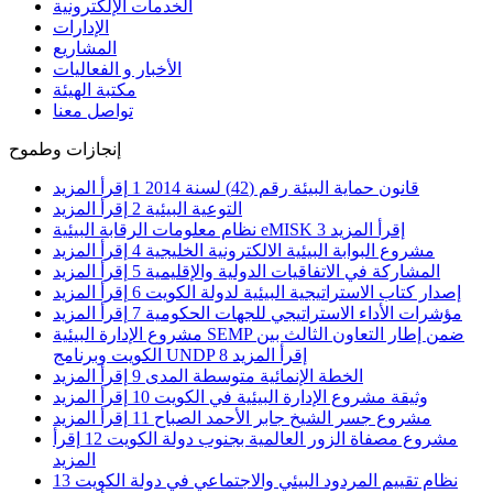
الخدمات الإلكترونية
الإدارات
المشاريع
الأخبار و الفعاليات
مكتبة الهيئة
تواصل معنا
إنجازات وطموح
قانون حماية البيئة رقم (42) لسنة 2014
1
إقرأ المزيد
التوعية البيئية
2
إقرأ المزيد
إقرأ المزيد
3
نظام معلومات الرقابة البيئية eMISK
مشروع البوابة البيئية الالكترونية الخليجية
4
إقرأ المزيد
المشاركة في الاتفاقيات الدولية والإقليمية
5
إقرأ المزيد
إصدار كتاب الاستراتيجية البيئية لدولة الكويت
6
إقرأ المزيد
مؤشرات الأداء الاستراتيجي للجهات الحكومية
7
إقرأ المزيد
مشروع الإدارة البيئية SEMP ضمن إطار التعاون الثالث بين
إقرأ المزيد
8
الكويت وبرنامج UNDP
الخطة الإنمائية متوسطة المدى
9
إقرأ المزيد
وثيقة مشروع الإدارة البيئية في الكويت
10
إقرأ المزيد
مشروع جسر الشيخ جابر الأحمد الصباح
11
إقرأ المزيد
مشروع مصفاة الزور العالمية بجنوب دولة الكويت
12
إقرأ
المزيد
نظام تقييم المردود البيئي والاجتماعي في دولة الكويت
13