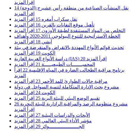
إقرأ المزيد
نقل المنشآت الصناعية من منطقة رأس عشيرج (الدوحة)
14
إقرأ المزيد
نقل سكراب أمغره
15
إقرأ المزيد
تأهيل موقع النفايات بالقرين
16
إقرأ المزيد
التخلص من المواد المستنفدة لطبقة الأوزون
17
إقرأ المزيد
الخطة الاستراتيجية للتنوع البيولوجي 2011-2020 وأهداف
آيشي
18
إقرأ المزيد
تحديث قوائم الأنواع المهددة بالانقراض والمنقرضة في بيئة
الكويت
19
إقرأ المزيد
إقرأ المزيد
20
دراسة الأنواع الغريبة الغازية (IAS)
المحميـــــــات الطبيعيـــــة
21
إقرأ المزيد
برنامج مراقبة الطحالب الضارة في المياه الإقليمية
22
إقرأ
المزيد
مراقبة حالات الطوارئ للمد الأحمر
23
إقرأ المزيد
مشروع بحث الإدارة المتكاملة لتنمية السواحل في دولة
الكويت
24
إقرأ المزيد
تقييم الوضع البيئي للبيئة البرية
25
إقرأ المزيد
مشروع منظومة الرصد والمراقبة الرادارية للبيئة البحرية
26
إقرأ المزيد
الأبحاث والدراسات البيئية
27
إقرأ المزيد
مؤشر الأداء البيئي العالمي
28
إقرأ المزيد
الجــــــــــــــــــــوائز
29
إقرأ المزيد