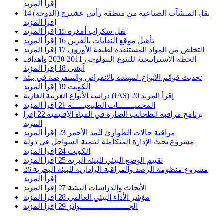
إقرأ المزيد
نقل المنشآت الصناعية من منطقة رأس عشيرج (الدوحة)
14
إقرأ المزيد
نقل سكراب أمغره
15
إقرأ المزيد
تأهيل موقع النفايات بالقرين
16
إقرأ المزيد
التخلص من المواد المستنفدة لطبقة الأوزون
17
إقرأ المزيد
الخطة الاستراتيجية للتنوع البيولوجي 2011-2020 وأهداف
آيشي
18
إقرأ المزيد
تحديث قوائم الأنواع المهددة بالانقراض والمنقرضة في بيئة
الكويت
19
إقرأ المزيد
إقرأ المزيد
20
دراسة الأنواع الغريبة الغازية (IAS)
المحميـــــــات الطبيعيـــــة
21
إقرأ المزيد
برنامج مراقبة الطحالب الضارة في المياه الإقليمية
22
إقرأ
المزيد
مراقبة حالات الطوارئ للمد الأحمر
23
إقرأ المزيد
مشروع بحث الإدارة المتكاملة لتنمية السواحل في دولة
الكويت
24
إقرأ المزيد
تقييم الوضع البيئي للبيئة البرية
25
إقرأ المزيد
مشروع منظومة الرصد والمراقبة الرادارية للبيئة البحرية
26
إقرأ المزيد
الأبحاث والدراسات البيئية
27
إقرأ المزيد
مؤشر الأداء البيئي العالمي
28
إقرأ المزيد
الجــــــــــــــــــــوائز
29
إقرأ المزيد