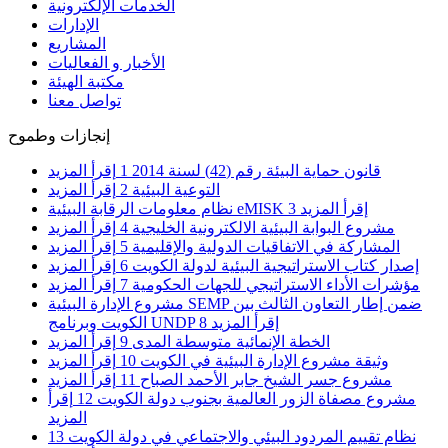
الخدمات الإلكترونية
الإدارات
المشاريع
الأخبار و الفعاليات
مكتبة الهيئة
تواصل معنا
إنجازات وطموح
قانون حماية البيئة رقم (42) لسنة 2014
1
إقرأ المزيد
التوعية البيئية
2
إقرأ المزيد
إقرأ المزيد
3
نظام معلومات الرقابة البيئية eMISK
مشروع البوابة البيئية الالكترونية الخليجية
4
إقرأ المزيد
المشاركة في الاتفاقيات الدولية والإقليمية
5
إقرأ المزيد
إصدار كتاب الاستراتيجية البيئية لدولة الكويت
6
إقرأ المزيد
مؤشرات الأداء الاستراتيجي للجهات الحكومية
7
إقرأ المزيد
مشروع الإدارة البيئية SEMP ضمن إطار التعاون الثالث بين
إقرأ المزيد
8
الكويت وبرنامج UNDP
الخطة الإنمائية متوسطة المدى
9
إقرأ المزيد
وثيقة مشروع الإدارة البيئية في الكويت
10
إقرأ المزيد
مشروع جسر الشيخ جابر الأحمد الصباح
11
إقرأ المزيد
مشروع مصفاة الزور العالمية بجنوب دولة الكويت
12
إقرأ
المزيد
نظام تقييم المردود البيئي والاجتماعي في دولة الكويت
13