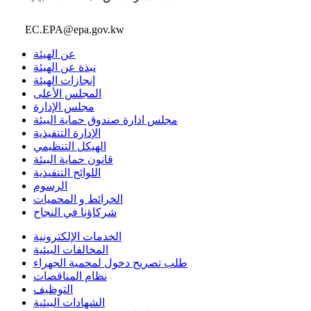
EC.EPA@epa.gov.kw
عن الهيئة
نبذة عن الهيئة
إنجازات الهيئة
المجلس الأعلى
مجلس الإدارة
مجلس ادارة صندوق حماية البيئة
الإدارة التنفيذية
الهيكل التنظيمي
قانون حماية البيئة
اللوائح التنفيذية
الرسوم
الخرائط و المحميات
شركاؤنا في النجاح
الخدمات الإلكترونية
المخالفات البيئية
طلب تصريح دخول لمحمية الجهراء
نظام المناقصات
التوظيف
الشهادات البيئية