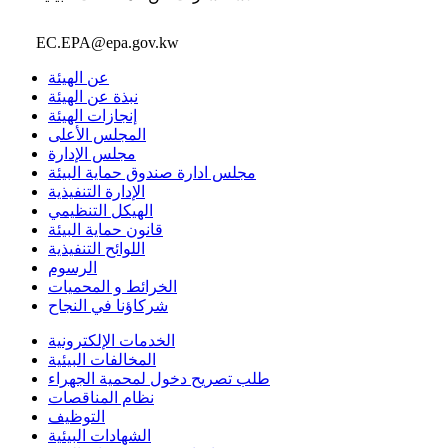
EC.EPA@epa.gov.kw
عن الهيئة
نبذة عن الهيئة
إنجازات الهيئة
المجلس الأعلى
مجلس الإدارة
مجلس ادارة صندوق حماية البيئة
الإدارة التنفيذية
الهيكل التنظيمي
قانون حماية البيئة
اللوائح التنفيذية
الرسوم
الخرائط و المحميات
شركاؤنا في النجاح
الخدمات الإلكترونية
المخالفات البيئية
طلب تصريح دخول لمحمية الجهراء
نظام المناقصات
التوظيف
الشهادات البيئية