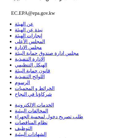
EC.EPA@epa.gov.kw
عن الهيئة
نبذة عن الهيئة
إنجازات الهيئة
المجلس الأعلى
مجلس الإدارة
مجلس ادارة صندوق حماية البيئة
الإدارة التنفيذية
الهيكل التنظيمي
قانون حماية البيئة
اللوائح التنفيذية
الرسوم
الخرائط و المحميات
شركاؤنا في النجاح
الخدمات الإلكترونية
المخالفات البيئية
طلب تصريح دخول لمحمية الجهراء
نظام المناقصات
التوظيف
الشهادات البيئية