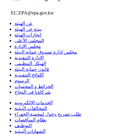
EC.EPA@epa.gov.kw
عن الهيئة
نبذة عن الهيئة
إنجازات الهيئة
المجلس الأعلى
مجلس الإدارة
مجلس ادارة صندوق حماية البيئة
الإدارة التنفيذية
الهيكل التنظيمي
قانون حماية البيئة
اللوائح التنفيذية
الرسوم
الخرائط و المحميات
شركاؤنا في النجاح
الخدمات الإلكترونية
المخالفات البيئية
طلب تصريح دخول لمحمية الجهراء
نظام المناقصات
التوظيف
الشهادات البيئية