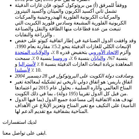
ووفقاً للمرفق (أ) من بروتوكول كيوتو، فإن غازات الدفيئة
تشمل ثاني أكسيد الكربون والميثان وأكسيد النيتروز
والمركبات الكربونية الفلورية الهيدروجينية والمركبات
الكربونية الفلورية المشبعة وسادس فلوريد الكبريت التي
تنبعث من عدة قطاعات منها الطاقة والنقل والصناعة
والزراعة والنفايات .
وقد وافقت الدول الصناعية في إطار اتفاقية كيوتو على خفض
الانبعاث الكلي للغازات الدفيئة بنحو 5.2٪ مقارنة بعام 1990.
وأُلزم
الاتحاد الأوروبي
بتخفيض قدره 8 ٪،
والولايات المتحدة
بنسبة 7%،
واليابان
بنسبة 6 ٪،
وروسيا
بنسبة 0 ٪. سمحت
المعاهدة بزيادة انبعاث الغازات الدفيئة بنسبة 8 ٪
لأستراليا
و
.
10 ٪
لأيسلندا
وصادقت دولة الكويت على البروتوكول في 28 ديسمبر 2004.
اتفاق باريس: هو اتفاق دولي تاريخي تم تشكيله لمعالجة تغير
المناخ العالمي وآثاره السلبية ، بحلول عام 2015 تم اعتمادها
من قبل كل الدول تقريبا (195 دولة) ، بما في ذلك الكويت.
تهدف هذه الاتفاقية إلى مساعدة جميع الدول (بما فيها الدول
النامية) على التكيف مع تغير المناخ وتعزيز الإبلاغ عن الأهداف
المناخية بشفافية مع تقديم الدعم لها.
لديك استفسارات
ابقى على تواصل معنا.