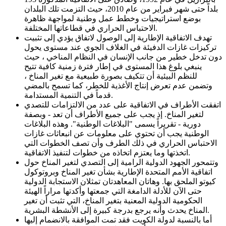
بلداً حتى شهر فبراير من عام 2010، حيث التزمت تلك البلدان
بوضع استراتيجيات وخطط عمل وطنية لمواجهة ظاهرة
الاحتباس الحراري في قطاعاتها المختلفة.
تهدف الاتفاقية الإطارية إلى الوصول لاتفاق يؤدي إلى تثبيت
تركيزات غازات الدفيئة في الغلاف الجوي عند مستوى يحول
دون تدخل خطير من جانب الإنسان في النظام المناخي ، حيث
ينبغي بلوغ هذا المستوى في إطار فترة زمنية كافية تتيح
للنظم البيئية أن تتكيف بصورة طبيعية مع تغير المناخ ،
وتضمن عدم تعرض إنتاج الأغذية للخطر، كما تسمح بالمضي
قدماً في التنمية المستدامة.
اتفقت الأطراف في الاتفاقية على عدد من الالتزامات للتصدي
لتغير المناخ. إذ يجب على جميع الأطراف أن تعد - وبصفة
دورية - تقريراً يسمى "البلاغات الوطنية". وهذه البلاغات
الوطنية يجب أن تحتوي على معلومات عن انبعاثات غازات
الاحتباس الحراري في ذلك الطرف وأن تصف الخطوات التي
اتخذتها وما يعتزم اتخاذه من خطوات لتنفيذ الاتفاقية.
وتتمحور الجهود الدولية الرامية إلى التصدي لتغير المناخ حول
اتفاقية الأمم المتحدة الإطارية بشأن تغير المناخ وبروتوكول
كيوتو الملحق بها. وهاتان المعاهدتان تمثلان الاستجابة الدولية
حتى الآن للأدلة الدامغة التي جمعتها وأكدتها مراراً الهيئة
الحكومية الدولية المعنية بتغير المناخ، التي تثبت أن تغير
المناخ يحدث وأنه يرجع بدرجة كبيرة إلى الأنشطة البشرية.
أما بالنسبة لدولة الكويت فقد تمت الموافقة بالانضمام إليها