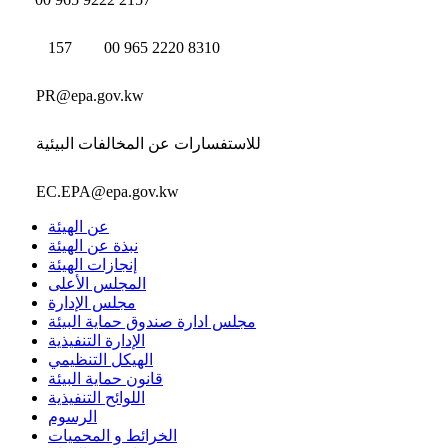
157
00 965 2220 8310
PR@epa.gov.kw
للاستفسارات عن المخالفات البيئية
EC.EPA@epa.gov.kw
عن الهيئة
نبذة عن الهيئة
إنجازات الهيئة
المجلس الأعلى
مجلس الإدارة
مجلس ادارة صندوق حماية البيئة
الإدارة التنفيذية
الهيكل التنظيمي
قانون حماية البيئة
اللوائح التنفيذية
الرسوم
الخرائط و المحميات