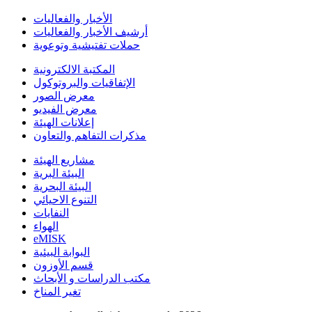
الأخبار والفعاليات
أرشيف الأخبار والفعاليات
حملات تفتيشية وتوعوية
المكتبة الالكترونية
الإتفاقيات والبروتوكول
معرض الصور
معرض الفيديو
إعلانات الهيئة
مذكرات التفاهم والتعاون
مشاريع الهيئة
البيئة البرية
البيئة البحرية
التنوع الاحيائي
النفايات
الهواء
eMISK
البوابة البيئية
قسم الأوزون
مكتب الدراسات و الأبحاث
تغير المناخ