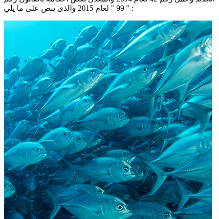
" 99 " لعام 2015 والذى ينص على ما يلي :