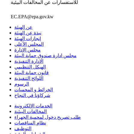
للاستفسارات عن المخالفات البيئية
EC.EPA@epa.gov.kw
عن الهيئة
نبذة عن الهيئة
إنجازات الهيئة
المجلس الأعلى
مجلس الإدارة
مجلس ادارة صندوق حماية البيئة
الإدارة التنفيذية
الهيكل التنظيمي
قانون حماية البيئة
اللوائح التنفيذية
الرسوم
الخرائط و المحميات
شركاؤنا في النجاح
الخدمات الإلكترونية
المخالفات البيئية
طلب تصريح دخول لمحمية الجهراء
نظام المناقصات
التوظيف