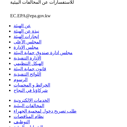
للاستفسارات عن المخالفات البيئية
EC.EPA@epa.gov.kw
عن الهيئة
نبذة عن الهيئة
إنجازات الهيئة
المجلس الأعلى
مجلس الإدارة
مجلس ادارة صندوق حماية البيئة
الإدارة التنفيذية
الهيكل التنظيمي
قانون حماية البيئة
اللوائح التنفيذية
الرسوم
الخرائط و المحميات
شركاؤنا في النجاح
الخدمات الإلكترونية
المخالفات البيئية
طلب تصريح دخول لمحمية الجهراء
نظام المناقصات
التوظيف