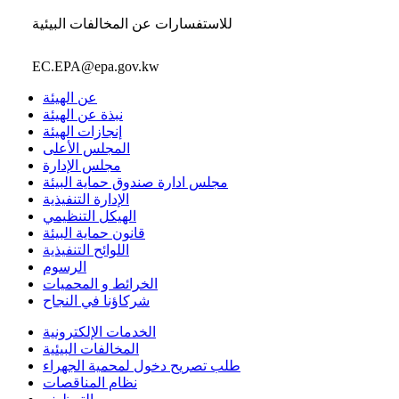
للاستفسارات عن المخالفات البيئية
EC.EPA@epa.gov.kw
عن الهيئة
نبذة عن الهيئة
إنجازات الهيئة
المجلس الأعلى
مجلس الإدارة
مجلس ادارة صندوق حماية البيئة
الإدارة التنفيذية
الهيكل التنظيمي
قانون حماية البيئة
اللوائح التنفيذية
الرسوم
الخرائط و المحميات
شركاؤنا في النجاح
الخدمات الإلكترونية
المخالفات البيئية
طلب تصريح دخول لمحمية الجهراء
نظام المناقصات