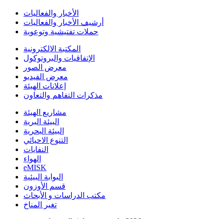
الأخبار والفعاليات
أرشيف الأخبار والفعاليات
حملات تفتيشية وتوعوية
المكتبة الالكترونية
الإتفاقيات والبروتوكول
معرض الصور
معرض الفيديو
إعلانات الهيئة
مذكرات التفاهم والتعاون
مشاريع الهيئة
البيئة البرية
البيئة البحرية
التنوع الاحيائي
النفايات
الهواء
eMISK
البوابة البيئية
قسم الأوزون
مكتب الدراسات و الأبحاث
تغير المناخ