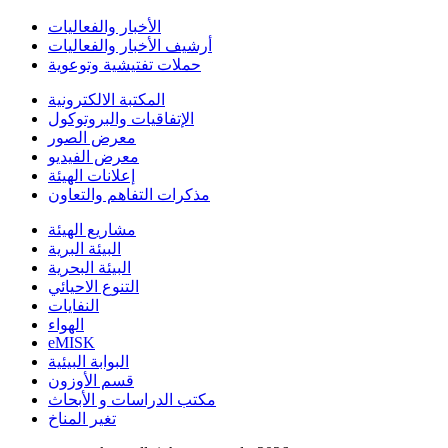
الأخبار والفعاليات
أرشيف الأخبار والفعاليات
حملات تفتيشية وتوعوية
المكتبة الالكترونية
الإتفاقيات والبروتوكول
معرض الصور
معرض الفيديو
إعلانات الهيئة
مذكرات التفاهم والتعاون
مشاريع الهيئة
البيئة البرية
البيئة البحرية
التنوع الاحيائي
النفايات
الهواء
eMISK
البوابة البيئية
قسم الأوزون
مكتب الدراسات و الأبحاث
تغير المناخ