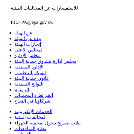
للاستفسارات عن المخالفات البيئية
EC.EPA@epa.gov.kw
عن الهيئة
نبذة عن الهيئة
إنجازات الهيئة
المجلس الأعلى
مجلس الإدارة
مجلس ادارة صندوق حماية البيئة
الإدارة التنفيذية
الهيكل التنظيمي
قانون حماية البيئة
اللوائح التنفيذية
الرسوم
الخرائط و المحميات
شركاؤنا في النجاح
الخدمات الإلكترونية
المخالفات البيئية
طلب تصريح دخول لمحمية الجهراء
نظام المناقصات