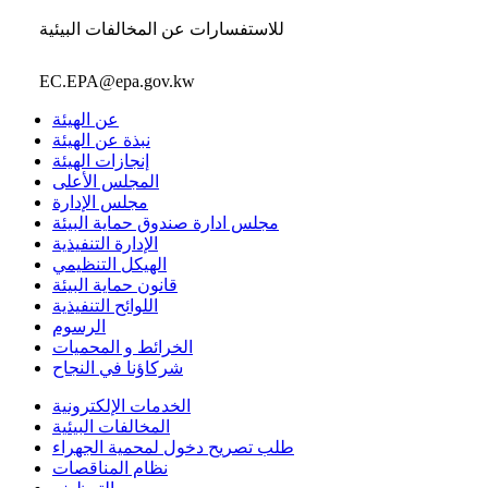
للاستفسارات عن المخالفات البيئية
EC.EPA@epa.gov.kw
عن الهيئة
نبذة عن الهيئة
إنجازات الهيئة
المجلس الأعلى
مجلس الإدارة
مجلس ادارة صندوق حماية البيئة
الإدارة التنفيذية
الهيكل التنظيمي
قانون حماية البيئة
اللوائح التنفيذية
الرسوم
الخرائط و المحميات
شركاؤنا في النجاح
الخدمات الإلكترونية
المخالفات البيئية
طلب تصريح دخول لمحمية الجهراء
نظام المناقصات