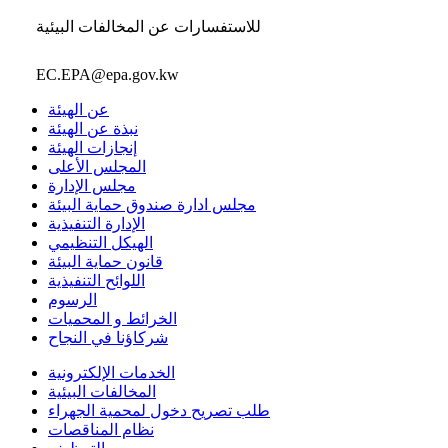
للاستفسارات عن المخالفات البيئية
EC.EPA@epa.gov.kw
عن الهيئة
نبذة عن الهيئة
إنجازات الهيئة
المجلس الأعلى
مجلس الإدارة
مجلس ادارة صندوق حماية البيئة
الإدارة التنفيذية
الهيكل التنظيمي
قانون حماية البيئة
اللوائح التنفيذية
الرسوم
الخرائط و المحميات
شركاؤنا في النجاح
الخدمات الإلكترونية
المخالفات البيئية
طلب تصريح دخول لمحمية الجهراء
نظام المناقصات