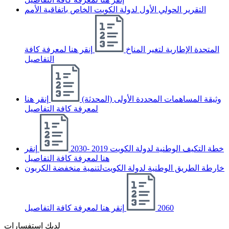
التقرير الحولي الأول لدولة الكويت الخاص باتفاقية الأمم
المتحدة الإطارية لتغير المناخ
إنقر هنا لمعرفة كافة
التفاصيل
وثيقة المساهمات المحددة الأولى (المحدثة)
إنقر هنا
لمعرفة كافة التفاصيل
خطة التكيف الوطنية لدولة الكويت 2019 -2030
إنقر
هنا لمعرفة كافة التفاصيل
ﺧﺎرﻃﺔ اﻟﻄﺮﻳﻖ اﻟﻮﻃﻨﻴﺔ ﻟﺪوﻟﺔ اﻟﻜﻮﻳﺖﻟﺘﻨﻤﻴﺔ ﻣﻨﺨﻔﻀﺔ اﻟﻜﺮﺑﻮن
2060
إنقر هنا لمعرفة كافة التفاصيل
لديك استفسارات