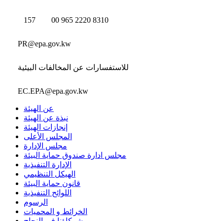
157
00 965 2220 8310
PR@epa.gov.kw
للاستفسارات عن المخالفات البيئية
EC.EPA@epa.gov.kw
عن الهيئة
نبذة عن الهيئة
إنجازات الهيئة
المجلس الأعلى
مجلس الإدارة
مجلس ادارة صندوق حماية البيئة
الإدارة التنفيذية
الهيكل التنظيمي
قانون حماية البيئة
اللوائح التنفيذية
الرسوم
الخرائط و المحميات
شركاؤنا في النجاح