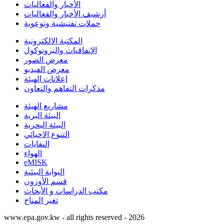
الأخبار والفعاليات
أرشيف الأخبار والفعاليات
حملات تفتيشية وتوعوية
المكتبة الالكترونية
الإتفاقيات والبروتوكول
معرض الصور
معرض الفيديو
إعلانات الهيئة
مذكرات التفاهم والتعاون
مشاريع الهيئة
البيئة البرية
البيئة البحرية
التنوع الاحيائي
النفايات
الهواء
eMISK
البوابة البيئية
قسم الأوزون
مكتب الدراسات و الأبحاث
تغير المناخ
www.epa.gov.kw - all rights reserved - 2026