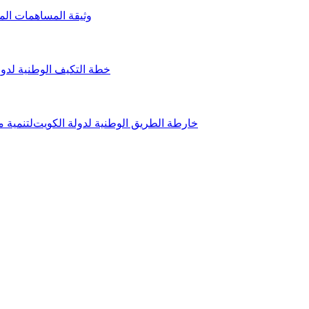
وثيقة المساهمات المح
خطة التكيف الوطنية لدولة الكوي
ﺧﺎرﻃﺔ اﻟﻄﺮﻳﻖ اﻟﻮﻃﻨﻴﺔ ﻟﺪوﻟﺔ اﻟﻜﻮﻳﺖﻟﺘﻨﻤﻴﺔ ﻣﻨﺨ