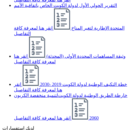
التقرير الحولي الأول لدولة الكويت الخاص باتفاقية الأمم
المتحدة الإطارية لتغير المناخ
إنقر هنا لمعرفة كافة
التفاصيل
وثيقة المساهمات المحددة الأولى (المحدثة)
إنقر هنا
لمعرفة كافة التفاصيل
خطة التكيف الوطنية لدولة الكويت 2019 -2030
إنقر
هنا لمعرفة كافة التفاصيل
ﺧﺎرﻃﺔ اﻟﻄﺮﻳﻖ اﻟﻮﻃﻨﻴﺔ ﻟﺪوﻟﺔ اﻟﻜﻮﻳﺖﻟﺘﻨﻤﻴﺔ ﻣﻨﺨﻔﻀﺔ اﻟﻜﺮﺑﻮن
2060
إنقر هنا لمعرفة كافة التفاصيل
لديك استفسارات