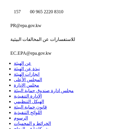
157
00 965 2220 8310
PR@epa.gov.kw
للاستفسارات عن المخالفات البيئية
EC.EPA@epa.gov.kw
عن الهيئة
نبذة عن الهيئة
إنجازات الهيئة
المجلس الأعلى
مجلس الإدارة
مجلس ادارة صندوق حماية البيئة
الإدارة التنفيذية
الهيكل التنظيمي
قانون حماية البيئة
اللوائح التنفيذية
الرسوم
الخرائط و المحميات
شركاؤنا في النجاح