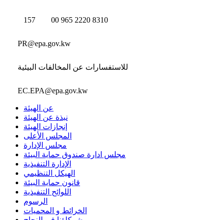
157
00 965 2220 8310
PR@epa.gov.kw
للاستفسارات عن المخالفات البيئية
EC.EPA@epa.gov.kw
عن الهيئة
نبذة عن الهيئة
إنجازات الهيئة
المجلس الأعلى
مجلس الإدارة
مجلس ادارة صندوق حماية البيئة
الإدارة التنفيذية
الهيكل التنظيمي
قانون حماية البيئة
اللوائح التنفيذية
الرسوم
الخرائط و المحميات
شركاؤنا في النجاح