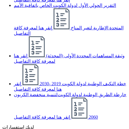
التقرير الحولي الأول لدولة الكويت الخاص باتفاقية الأمم
المتحدة الإطارية لتغير المناخ
إنقر هنا لمعرفة كافة
التفاصيل
وثيقة المساهمات المحددة الأولى (المحدثة)
إنقر هنا
لمعرفة كافة التفاصيل
خطة التكيف الوطنية لدولة الكويت 2019 -2030
إنقر
هنا لمعرفة كافة التفاصيل
ﺧﺎرﻃﺔ اﻟﻄﺮﻳﻖ اﻟﻮﻃﻨﻴﺔ ﻟﺪوﻟﺔ اﻟﻜﻮﻳﺖﻟﺘﻨﻤﻴﺔ ﻣﻨﺨﻔﻀﺔ اﻟﻜﺮﺑﻮن
2060
إنقر هنا لمعرفة كافة التفاصيل
لديك استفسارات