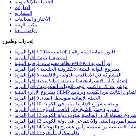
الخدمات الإلكترونية
الإدارات
المشاريع
الأخبار و الفعاليات
مكتبة الهيئة
تواصل معنا
إنجازات وطموح
قانون حماية البيئة رقم (42) لسنة 2014
1
إقرأ المزيد
التوعية البيئية
2
إقرأ المزيد
إقرأ المزيد
3
نظام معلومات الرقابة البيئية eMISK
مشروع البوابة البيئية الالكترونية الخليجية
4
إقرأ المزيد
المشاركة في الاتفاقيات الدولية والإقليمية
5
إقرأ المزيد
إصدار كتاب الاستراتيجية البيئية لدولة الكويت
6
إقرأ المزيد
مؤشرات الأداء الاستراتيجي للجهات الحكومية
7
إقرأ المزيد
الخطة الإنمائية متوسطة المدى
9
إقرأ المزيد
وثيقة مشروع الإدارة البيئية في الكويت
10
إقرأ المزيد
مشروع جسر الشيخ جابر الأحمد الصباح
11
إقرأ المزيد
روع مصفاة الزور العالمية بجنوب دولة الكويت
12
إقرأ المزيد
قييم المردود البيئي والاجتماعي في دولة الكويت
13
إقرأ المزيد
شآت الصناعية من منطقة رأس عشيرج (الدوحة)
14
إقرأ المزيد
نقل سكراب أمغره
15
إقرأ المزيد