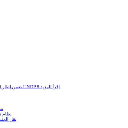
إقرأ المزيد
8
مشروع الإدارة البيئية SEMP ضمن إطار التعاون الثالث بين الكويت وبرنامج UNDP
مش
نظام ت
نقل المن