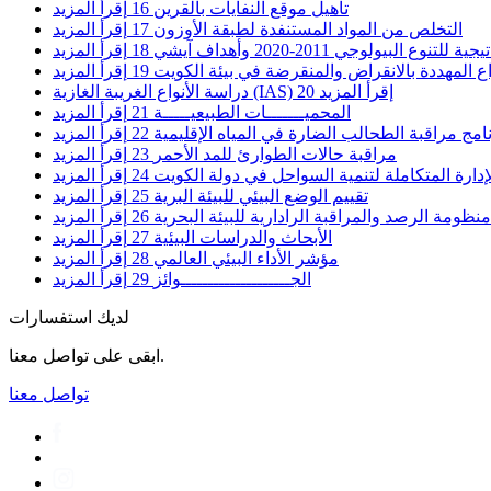
تأهيل موقع النفايات بالقرين
16
إقرأ المزيد
التخلص من المواد المستنفدة لطبقة الأوزون
17
إقرأ المزيد
نوع البيولوجي 2011-2020 وأهداف آيشي
18
إقرأ المزيد
اع المهددة بالانقراض والمنقرضة في بيئة الكويت
19
إقرأ المزيد
إقرأ المزيد
20
دراسة الأنواع الغريبة الغازية (IAS)
المحميـــــــات الطبيعيـــــة
21
إقرأ المزيد
امج مراقبة الطحالب الضارة في المياه الإقليمية
22
إقرأ المزيد
مراقبة حالات الطوارئ للمد الأحمر
23
إقرأ المزيد
ارة المتكاملة لتنمية السواحل في دولة الكويت
24
إقرأ المزيد
تقييم الوضع البيئي للبيئة البرية
25
إقرأ المزيد
ظومة الرصد والمراقبة الرادارية للبيئة البحرية
26
إقرأ المزيد
الأبحاث والدراسات البيئية
27
إقرأ المزيد
مؤشر الأداء البيئي العالمي
28
إقرأ المزيد
الجــــــــــــــــــــوائز
29
إقرأ المزيد
لديك استفسارات
ابقى على تواصل معنا.
تواصل معنا